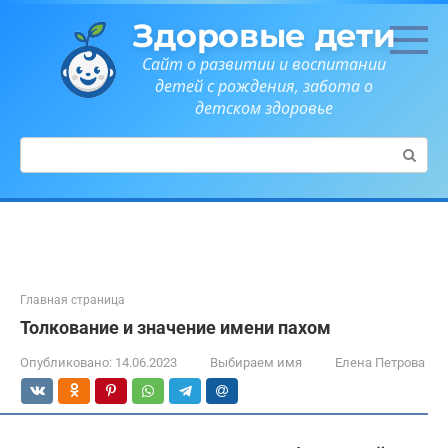
Перейти
Здоровые дети
к
контенту
Сайт о развитии и воспитании
детей с рождения, забота о
детском здоровье
Поиск:
Главная страница
Толкование и значение имени пахом
Опубликовано:
14.06.2023
Выбираем имя
Елена Петрова