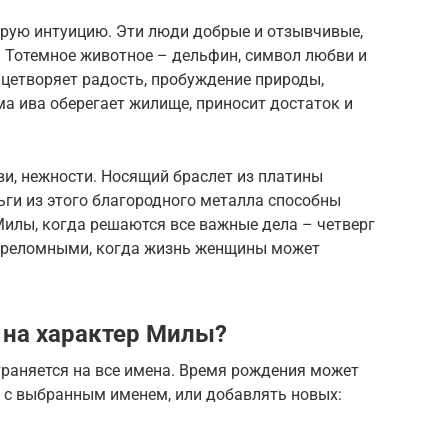
трую интуицию. Эти люди добрые и отзывчивые,
. Тотемное животное – дельфин, символ любви и
ицетворяет радость, пробуждение природы,
а ива оберегает жилище, приносит достаток и
и, нежности. Носящий браслет из платины
ьги из этого благородного металла способны
Милы, когда решаются все важные дела – четверг
 переломными, когда жизнь женщины может
 на характер Милы?
траняется на все имена. Время рождения может
и с выбранным именем, или добавлять новых: