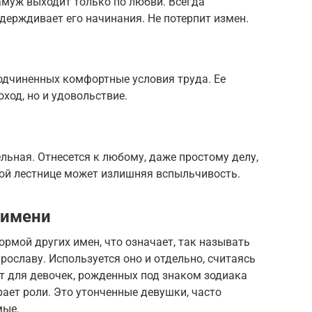
муж выходит только по любви. Всегда
ерждивает его начинания. Не потерпит измен.
одчиненных комфортные условия труда. Ее
ход, но и удовольствие.
ьная. Отнесется к любому, даже простому делу,
ной лестнице может излишняя вспыльчивость.
 имени
рмой других имен, что означает, так называть
ославу. Используется оно и отдельно, считаясь
т для девочек, рожденных под знаком зодиака
рает роли. Это утонченные девушки, часто
мые.