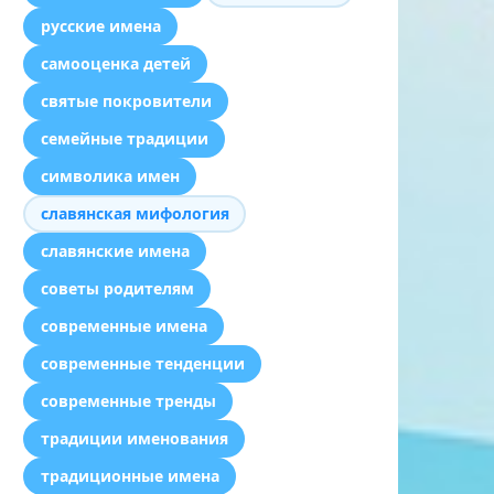
русские имена
самооценка детей
святые покровители
семейные традиции
символика имен
славянская мифология
славянские имена
советы родителям
современные имена
современные тенденции
современные тренды
традиции именования
традиционные имена