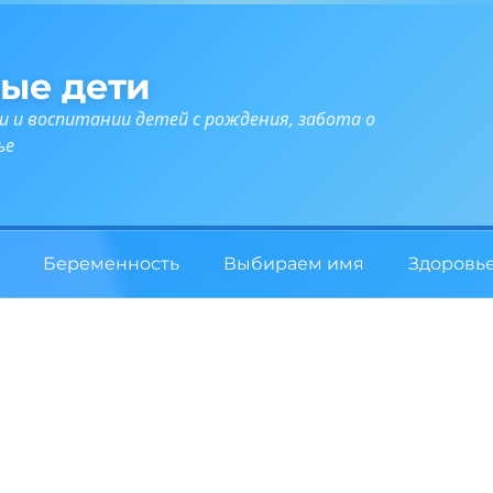
ые дети
и и воспитании детей с рождения, забота о
ье
Беременность
Выбираем имя
Здоровь