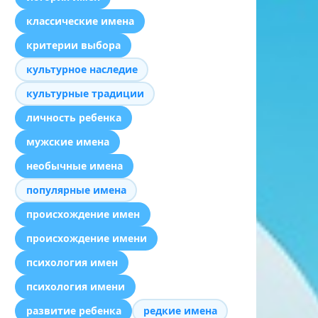
классические имена
критерии выбора
культурное наследие
культурные традиции
личность ребенка
мужские имена
необычные имена
популярные имена
происхождение имен
происхождение имени
психология имен
психология имени
развитие ребенка
редкие имена