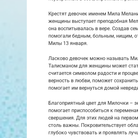
Крестят девочек именем Мила Мелани
женщины выступает преподобная Мел
она воспитывалась в вере. Создав се
помогали бедным, больным, нищим, о
Милы 13 января.
Ласково девочек можно называть Ми
Талисманом для женщины может стат
считается символом радости и процвет
верность в любви, поможет сохранит
помогает им вернуться домой невре
Благоприятный цвет для Милочки – зе
помогает приспособиться к переменам
свершения. Для этих людей на первом
столь важны. Покровительствует обл
глубоко чувствовать и проявлять луч