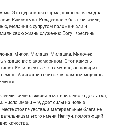
ями. Это церковная форма, покровителем для
ания Римлянына. Рожденная в богатой семье,
мью, Мелания с супругом паломничали и
тдали свою жизнь служению Богу. Крестины
лочка, Милок, Милаша, Милашка, Милочек.
ь украшение с аквамарином. Этот камень
ания. Если носить его в амулете, он подарит
ь семью. Аквамарин считается камнем моряков,
димыми.
леный, символ жизни и материального достатка,
. Число имени – 9, дает силы на новые
 месте стоят чувства, а материальные блага не
адательницам этого имени Нептун, помогающий
шие качества.