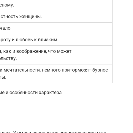
сному.
астность женщины.
чало.
роту и любовь к близким.
, как и воображение, что может
льству.
и мечтательности, немного притормозят бурное
лы.
ие и особенности характера
жная». У имени славянское происхождение и его