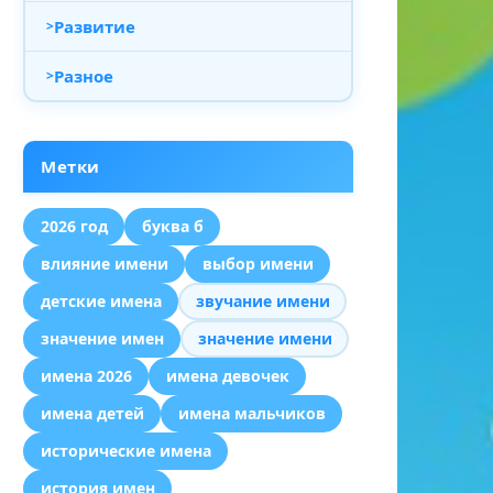
Развитие
Разное
Метки
2026 год
буква б
влияние имени
выбор имени
детские имена
звучание имени
значение имен
значение имени
имена 2026
имена девочек
имена детей
имена мальчиков
исторические имена
история имен