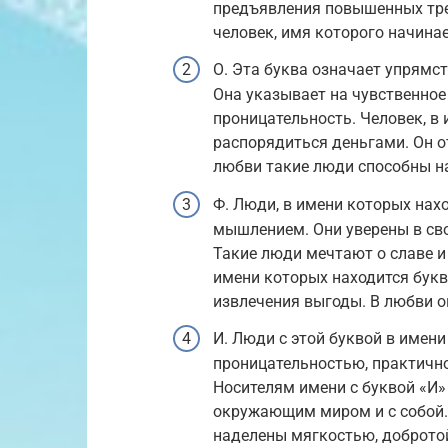
предъявления повышенных тре
человек, имя которого начинае
О. Эта буква означает упрямс
Она указывает на чувственное 
проницательность. Человек, в 
распорядиться деньгами. Он о
любви такие люди способны на
Ф. Люди, в имени которых нах
мышлением. Они уверены в сво
Такие люди мечтают о славе и
имени которых находится букв
извлечения выгоды. В любви о
И. Люди с этой буквой в имен
проницательностью, практичн
Носителям имени с буквой «И»
окружающим миром и с собой.
наделены мягкостью, добротой