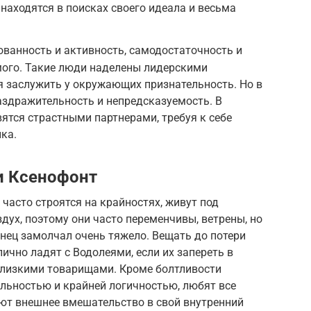
находятся в поисках своего идеала и весьма
зованность и активность, самодостаточность и
мого. Такие люди наделены лидерскими
я заслужить у окружающих признательность. Но в
аздражительность и непредсказуемость. В
ятся страстными партнерами, требуя к себе
ка.
и Ксенофонт
часто строятся на крайностях, живут под
дух, поэтому они часто переменчивы, ветрены, но
нец замолчал очень тяжело. Вещать до потери
лично ладят с Водолеями, если их запереть в
 близкими товарищами. Кроме болтливости
льностью и крайней логичностью, любят все
ют внешнее вмешательство в свой внутренний