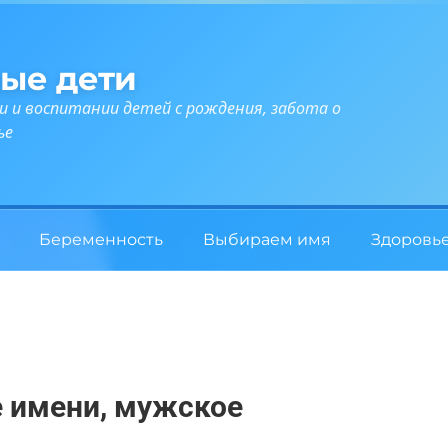
ые дети
и и воспитании детей с рождения, забота о
ье
Беременность
Выбираем имя
Здоровь
е имени, мужское