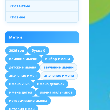
Развитие
Разное
Метки
2026 год
буква б
влияние имени
выбор имени
детские имена
звучание имени
значение имен
значение имени
имена 2026
имена девочек
имена детей
имена мальчиков
исторические имена
история имен