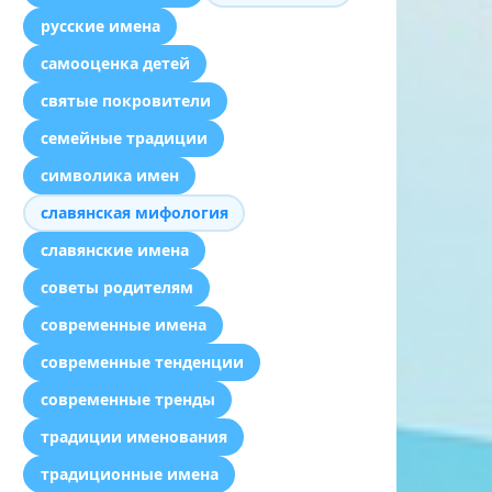
русские имена
самооценка детей
святые покровители
семейные традиции
символика имен
славянская мифология
славянские имена
советы родителям
современные имена
современные тенденции
современные тренды
традиции именования
традиционные имена