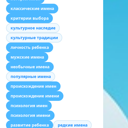
классические имена
критерии выбора
культурное наследие
культурные традиции
личность ребенка
мужские имена
необычные имена
популярные имена
происхождение имен
происхождение имени
психология имен
психология имени
развитие ребенка
редкие имена