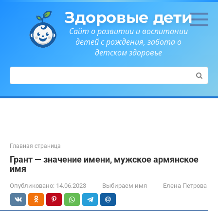
Перейти
Здоровые дети
к
контенту
Сайт о развитии и воспитании
детей с рождения, забота о
детском здоровье
Поиск:
Главная страница
Грант — значение имени, мужское армянское
имя
Опубликовано:
14.06.2023
Выбираем имя
Елена Петрова