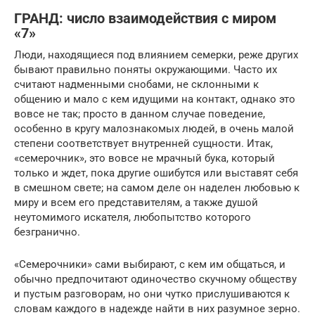
ГРАНД: число взаимодействия с миром
«7»
Люди, находящиеся под влиянием семерки, реже других
бывают правильно поняты окружающими. Часто их
считают надменными снобами, не склонными к
общению и мало с кем идущими на контакт, однако это
вовсе не так; просто в данном случае поведение,
особенно в кругу малознакомых людей, в очень малой
степени соответствует внутренней сущности. Итак,
«семерочник», это вовсе не мрачный бука, который
только и ждет, пока другие ошибутся или выставят себя
в смешном свете; на самом деле он наделен любовью к
миру и всем его представителям, а также душой
неутомимого искателя, любопытство которого
безгранично.
«Семерочники» сами выбирают, с кем им общаться, и
обычно предпочитают одиночество скучному обществу
и пустым разговорам, но они чутко прислушиваются к
словам каждого в надежде найти в них разумное зерно.