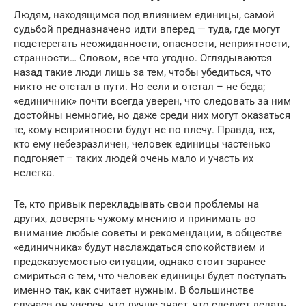
Людям, находящимся под влиянием единицы, самой
судьбой предназначено идти вперед — туда, где могут
подстерегать неожиданности, опасности, неприятности,
странности… Словом, все что угодно. Оглядываются
назад такие люди лишь за тем, чтобы убедиться, что
никто не отстал в пути. Но если и отстал – не беда;
«единичник» почти всегда уверен, что следовать за ним
достойны немногие, но даже среди них могут оказаться
те, кому неприятности будут не по плечу. Правда, тех,
кто ему небезразличен, человек единицы частенько
подгоняет – таких людей очень мало и участь их
нелегка.
Те, кто привык перекладывать свои проблемы на
других, доверять чужому мнению и принимать во
внимание любые советы и рекомендации, в обществе
«единичника» будут наслаждаться спокойствием и
предсказуемостью ситуации, однако стоит заранее
смириться с тем, что человек единицы будет поступать
именно так, как считает нужным. В большинстве
случаев он уверен, что лучше знает, что следует делать,