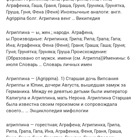
Аграфенка, Гаша, Граня, Граша, Груня, Груняка, Грунятка,
Груша, Гуня, Фена (Феня) Иноязычные аналоги: англ.
Agrippina болг. Агрипина венг … Википедия
Агриппина — ы, жен.; народн. Аграфена,
ы.Производные: Агрипинка; Грипа; Рипа; Грапа; Гапа;
Ина; Аграфенка; Фена (Феня); Граня; Граша; Гаша; Груня;
Гуня; Грунятка; Груняка; Груша.Происхождение:
(Образовано от мужск. имени (см. Агриппа))Именины: 6
июля Словарь … Словарь личных имен
Агриппина — (Agrippina). 1) Старшая дочь Випсания
Агриппы и Юлии, дочери Августа, вышедшая замуж за
Германика. Между ее девятью детьми были император
Калигула и Агриппина, мать Нерона. Агриппина Старшая
была известна своим героизмом и сопровождала
своего… … Энциклопедия мифологии
агриппина — горестная; Аграфена; Агрипинка, Грипа,
Рипа, Грапа, Гапа, Ина, Аграфенка, Феня, Граня, Граша,