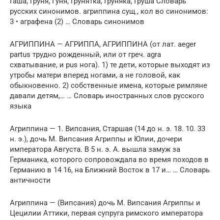
Гаша, Груня, Гуня, Грунятка, Груняка, Груша Словарь
русских синонимов. агриппина сущ., кол во синонимов:
3 • аграфена (2) … Словарь синонимов
АГРИППИНА — АГРИППА, АГРИППИНА (от лат. aeger
partus трудно рожденный, или от греч. agra
схватывание, и pus нога). 1) те дети, которые выходят из
утробы матери вперед ногами, а не головой, как
обыкновенно. 2) собственные имена, которые римляне
давали детям,… … Словарь иностранных слов русского
языка
Агриппина — 1. Випсания, Старшая (14 до н. э. 18. 10. 33
н. э.), дочь М. Випсания Агриппы и Юлии, дочери
императора Августа. В 5 н. э. А. вышла замуж за
Германика, которого сопровождала во время походов в
Германию в 14 16, на Ближний Восток в 17 и… … Словарь
античности
Агриппина — (Випсания) дочь М. Випсания Агриппы и
Цецилии Аттики, первая супруга римского императора