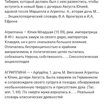
Тиберия, который должен был с нею развестись, чтобы
вступить в новый брак с дочерью Августа Юлией,
вдовой после Марцелла и Агриппы. А., вторая дочь М.…
… Энциклопедический словарь Ф.А. Брокгауза и И.А.
Ефрона
Агриппина — Юлия Младшая (15 59), рим. императрица.
В 49 г. вышла замуж за своего дядю, императора
Клавдия, на к рого оказывала большое влияние.
Отличалась беспринципностью и крайним
аморализмом, в политических целях пыталась
соблазнить Нерона, собственного… … Сексологическая
энциклопедия
АГРИППИНА — • Agrippīna, 1. дочь М. Випсания Агриппы
и Юлии, дочери Августа. Была замужем за Германиком
и сопровождала своего супруга в походах, обнаруживая
необыкновенную твердость и присутствие духа. (Tac.
ann. 1, 69). По смерти мужа вернулась в… … Реальный
словарь классических древностей