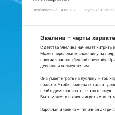
Опубликовано:
14.06.2023
Рубрика:
Выбира
Эвелина – черты характ
C детства Эвелина начинает хитрить 
Может переложить свою вину на подр
прикидывается «бедной овечкой». При
девочка и пользуется им.
Она умеет играть на публику, и так хо
правоте. Чтобы развивать талант дев
необходимо записать ее в актерскую 
Быть может и в жизни играть станет 
Взрослая Эвелина – типичная актриса