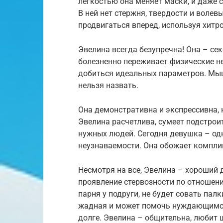
легкостью она меняет маски, и даже 
В ней нет стержня, твердости и волев
продвигаться вперед, используя хитро
Эвелина всегда безупречна! Она – сек
болезненно переживает физические не
добиться идеальных параметров. Мыш
нельзя назвать.
Она демонстративна и экспрессивна, 
Эвелина расчетлива, сумеет подстрои
нужных людей. Сегодня девушка – одна
неузнаваемости. Она обожает компли
Несмотря на все, Эвелина – хороший д
проявление стервозности по отношен
парня у подруги, не будет совать пал
жадная и может помочь нуждающимся, 
долге. Эвелина – общительна, любит 