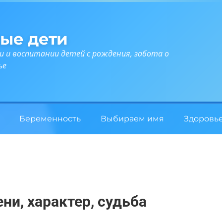
ые дети
и и воспитании детей с рождения, забота о
ье
Беременность
Выбираем имя
Здоровь
ни, характер, судьба