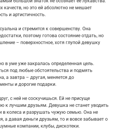
самый большой знаток не осознает ее лукавства.
ых качеств, но это ей абсолютно не мешает
сть и артистичность.
суальна и стремится к совершенству. Она
достатки, поэтому готова состояние отдать, но
ление – поверхностное, хотя глупой девушку
но в уме уже закралась определенная цель.
ться под любые обстоятельства и подмять
, а завтра – другая, меняется до
менты и дорогие подарки.
руг, с ней не соскучишься. Ей не присуще
ию к лучшим друзьям. Девушка не станет уводить
ки в колеса и разрушать чужую семью. Она не
а давая деньги друзьям, то и вовсе забывает о
шумные компании, клубы, дискотеки.