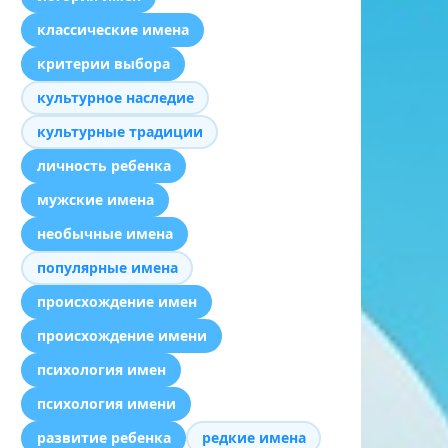
классические имена
критерии выбора
культурное наследие
культурные традиции
личность ребенка
мужские имена
необычные имена
популярные имена
происхождение имен
происхождение имени
психология имен
психология имени
развитие ребенка
редкие имена