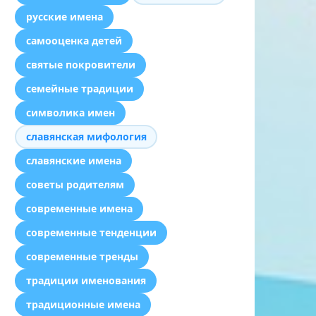
русские имена
самооценка детей
святые покровители
семейные традиции
символика имен
славянская мифология
славянские имена
советы родителям
современные имена
современные тенденции
современные тренды
традиции именования
традиционные имена