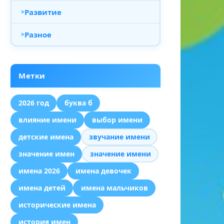
Развитие
Разное
Метки
2026 год
буква б
влияние имени
выбор имени
детские имена
звучание имени
значение имен
значение имени
имена 2026
имена девочек
имена детей
имена мальчиков
исторические имена
история имен