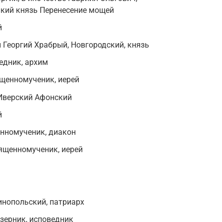
икий князь Перенесение мощей
й
Георгий Храбрый, Новгородский, князь
едник, архим
ященномученик, иерей
 Иверский Афонский
й
енномученик, диакон
вященномученик, иерей
инопольский, патриарх
зерник, исповедник