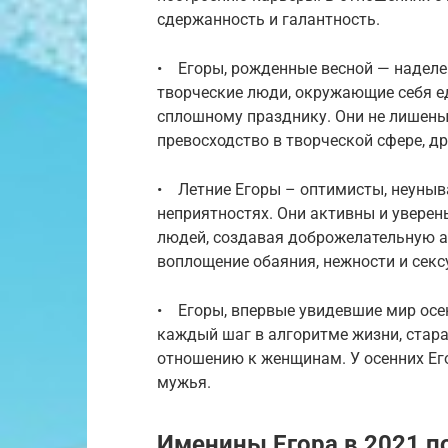
сдержанность и галантность.
• Егоры, рожденные весной — наделе
творческие люди, окружающие себя 
сплошному празднику. Они не лишены 
превосходство в творческой сфере, д
• Летние Егоры – оптимисты, неуныв
неприятностях. Они активны и уверены
людей, создавая доброжелательную а
воплощение обаяния, нежности и секс
• Егоры, впервые увидевшие мир ос
каждый шаг в алгоритме жизни, стара
отношению к женщинам. У осенних Ег
мужья.
Именины Егора в 2021 п