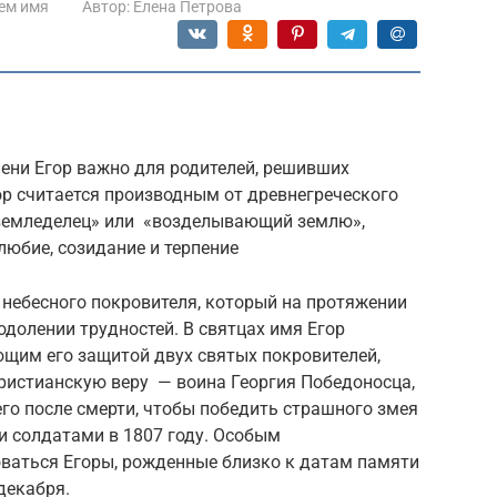
ем имя
Автор:
Елена Петрова
ени Егор важно для родителей, решивших
ор считается производным от древнегреческого
 «земледелец» или «возделывающий землю»,
любие, созидание и терпение
 небесного покровителя, который на протяжении
долении трудностей. В святцах имя Егор
ющим его защитой двух святых покровителей,
ристианскую веру — воина Георгия Победоносца,
его после смерти, чтобы победить страшного змея
ми солдатами в 1807 году. Особым
оваться Егоры, рожденные близко к датам памяти
декабря.