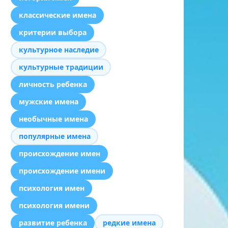
классические имена
критерии выбора
культурное наследие
культурные традиции
личность ребенка
мужские имена
необычные имена
популярные имена
происхождение имен
происхождение имени
психология имен
психология имени
развитие ребенка
редкие имена