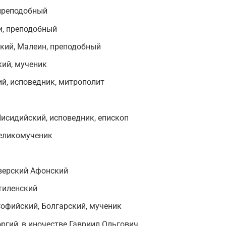
 преподобный
и, преподобный
кий, Малеин, преподобный
кий, мученик
й, исповедник, митрополит
исидийский, исповедник, епископ
великомученик
Иверский Афонский
итиленский
Софийский, Болгарский, мученик
ргий, в иночестве Гавриил Ольгович,