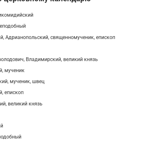
Никомидийский
реподобный
й, Адрианопольский, священномученик, епископ
володович, Владимирский, великий князь
й, мученик
ий, мученик, швец
, епископ
ий, великий князь
ый
еподобный