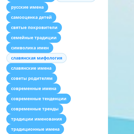
русские имена
самооценка детей
святые покровители
семейные традиции
символика имен
славянская мифология
славянские имена
советы родителям
современные имена
современные тенденции
современные тренды
традиции именования
традиционные имена