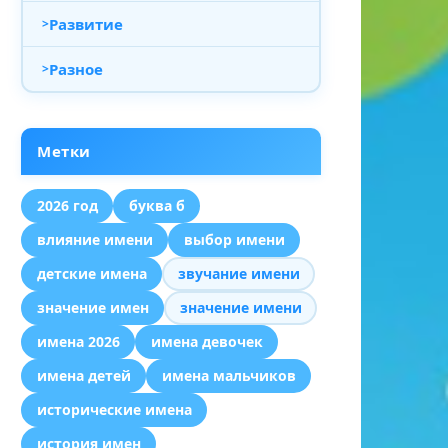
Развитие
Разное
Метки
2026 год
буква б
влияние имени
выбор имени
детские имена
звучание имени
значение имен
значение имени
имена 2026
имена девочек
имена детей
имена мальчиков
исторические имена
история имен