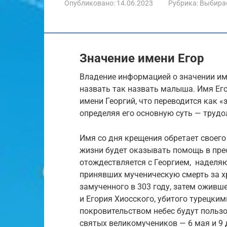
Опубликовано:
14.06.2023
Рубрика:
Выбира
Значение имени Егор
Владение информацией о значении им
назвать так назвать малыша. Имя Ег
имени Георгий, что переводится как
определяя его основную суть — трудо
Имя со дня крещения обретает своего
жизни будет оказывать помощь в прео
отождествляется с Георгием, наделя
принявших мученическую смерть за х
замученного в 303 году, затем оживш
и Егория Хиосского, убитого турецки
покровительством небес будут польз
святых великомучеников — 6 мая и 9 