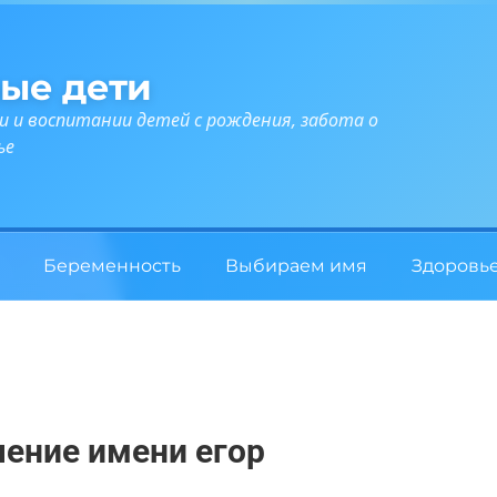
ые дети
и и воспитании детей с рождения, забота о
ье
Беременность
Выбираем имя
Здоровь
ение имени егор