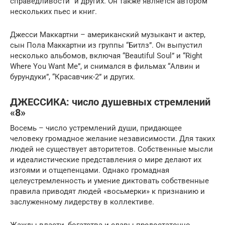
справедливости” и других. Он также является автором
нескольких пьес и книг.
Джесси Маккартни – американский музыкант и актер,
сын Пола Маккартни из группы “Битлз”. Он выпустил
несколько альбомов, включая “Beautiful Soul” и “Right
Where You Want Me”, и снимался в фильмах “Алвин и
бурундуки”, “Красавчик-2” и других.
ДЖЕССИКА: число душевных стремлений
«8»
Восемь – число устремлений души, придающее
человеку громадное желание независимости. Для таких
людей не существует авторитетов. Собственные мысли
и идеалистические представления о мире делают их
изгоями и отщепенцами. Однако громадная
целеустремленность и умение диктовать собственные
правила приводят людей «восьмерки» к признанию и
заслуженному лидерству в коллективе.
Жажды власти, богатства и славы предостаточно