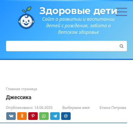
Перейти
Здоровые дети
к
контенту
Сайт о развитии и воспитании
детей с рождения, забота о
детском здоровье
Поиск:
Главная страница
Джессика
Опубликовано:
14.06.2023
Выбираем имя
Елена Петрова