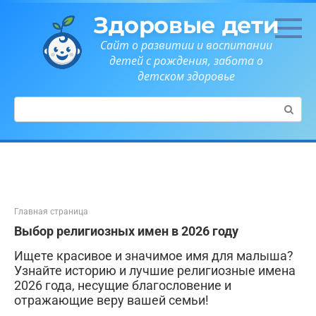
Перейти
Здоровые дети
к
контенту
Сайт о развитии и воспитании
детей с рождения, забота о
детском здоровье
Поиск:
Главная страница
Выбор религиозных имен в 2026 году
Ищете красивое и значимое имя для малыша?
Узнайте историю и лучшие религиозные имена
2026 года, несущие благословение и
отражающие веру вашей семьи!