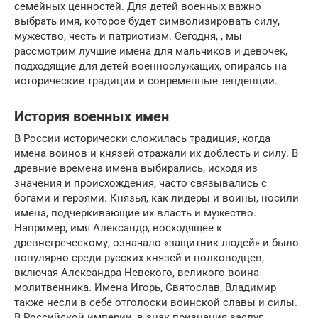
семейных ценностей. Для детей военных важно
выбрать имя, которое будет символизировать силу,
мужество, честь и патриотизм. Сегодня, , мы
рассмотрим лучшие имена для мальчиков и девочек,
подходящие для детей военнослужащих, опираясь на
исторические традиции и современные тенденции.
История военных имен
В России исторически сложилась традиция, когда
имена воинов и князей отражали их доблесть и силу. В
древние времена имена выбирались, исходя из
значения и происхождения, часто связывались с
богами и героями. Князья, как лидеры и воины, носили
имена, подчеркивающие их власть и мужество.
Например, имя Александр, восходящее к
древнегреческому, означало «защитник людей» и было
популярно среди русских князей и полководцев,
включая Александра Невского, великого воина-
молитвенника. Имена Игорь, Святослав, Владимир
также несли в себе отголоски воинской славы и силы.
В Российской империи, в знак признания заслуг,