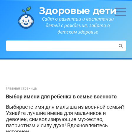
Перейти
Здоровые дети
к
контенту
Сайт о развитии и воспитании
детей с рождения, забота о
детском здоровье
Поиск:
Главная страница
Выбор имени для ребенка в семье военного
Выбираете имя для малыша из военной семьи?
Узнайте лучшие имена для мальчиков и
девочек, символизирующие мужество,
патриотизм и силу духа! Вдохновляйтесь
историей.