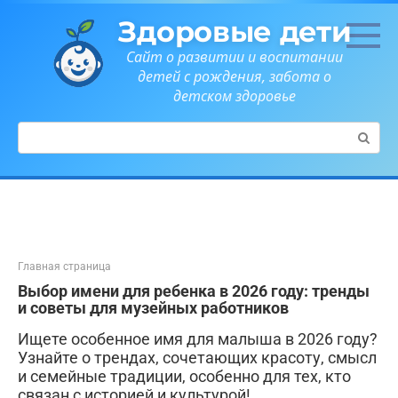
Перейти
Здоровые дети
к
контенту
Сайт о развитии и воспитании
детей с рождения, забота о
детском здоровье
Поиск:
Главная страница
Выбор имени для ребенка в 2026 году: тренды
и советы для музейных работников
Ищете особенное имя для малыша в 2026 году?
Узнайте о трендах, сочетающих красоту, смысл
и семейные традиции, особенно для тех, кто
связан с историей и культурой!