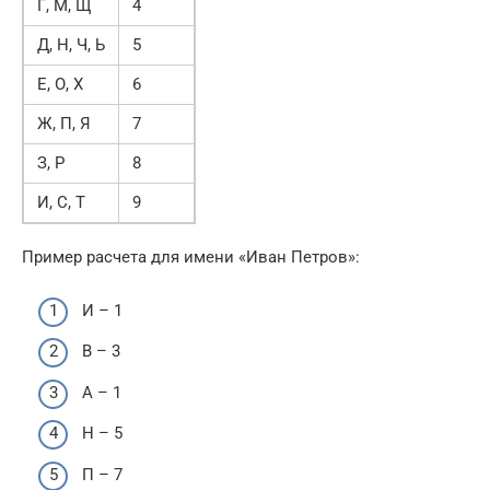
Г, М, Щ
4
Д, Н, Ч, Ь
5
Е, О, Х
6
Ж, П, Я
7
З, Р
8
И, С, Т
9
Пример расчета для имени «Иван Петров»:
И – 1
В – 3
А – 1
Н – 5
П – 7