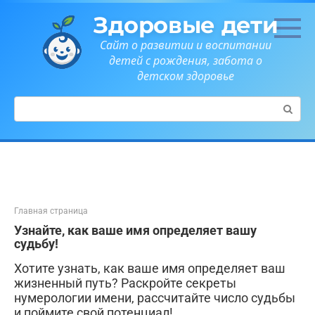
Перейти
Здоровые дети
к
контенту
Сайт о развитии и воспитании
детей с рождения, забота о
детском здоровье
Поиск:
Главная страница
Узнайте, как ваше имя определяет вашу
судьбу!
Хотите узнать, как ваше имя определяет ваш
жизненный путь? Раскройте секреты
нумерологии имени, рассчитайте число судьбы
и поймите свой потенциал!