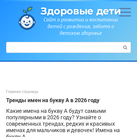
Перейти
Здоровые дети
к
контенту
Сайт о развитии и воспитании
детей с рождения, забота о
детском здоровье
Поиск:
Главная страница
Тренды имен на букву А в 2026 году
Какие имена на букву А будут самыми
популярными в 2026 году? Узнайте о
современных трендах, редких и красивых
именах для мальчиков и девочек! Имена на
букву А.