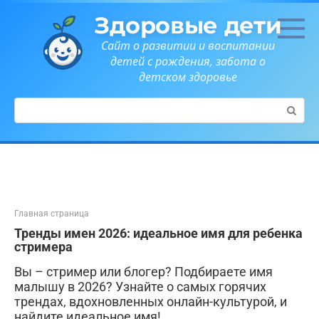
Перейти
Здоровые дети
к
контенту
Сайт о развитии и воспитании
детей с рождения, забота о
детском здоровье
Поиск:
Главная страница
Тренды имен 2026: идеальное имя для ребенка
стримера
Вы – стример или блогер? Подбираете имя
малышу в 2026? Узнайте о самых горячих
трендах, вдохновленных онлайн-культурой, и
найдите идеальное имя!