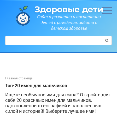
Перейти
Здоровые дети
к
контенту
Сайт о развитии и воспитании
детей с рождения, забота о
детском здоровье
Поиск:
Главная страница
Топ-20 имен для мальчиков
Ищете необычное имя для сына? Откройте для
себя 20 красивых имен для мальчиков,
вдохновленных географией и наполненных
силой и историей! Выберите лучшее имя!