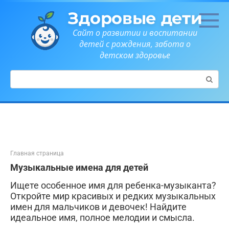
Перейти
Здоровые дети
к
контенту
Сайт о развитии и воспитании
детей с рождения, забота о
детском здоровье
Поиск:
Главная страница
Музыкальные имена для детей
Ищете особенное имя для ребенка-музыканта?
Откройте мир красивых и редких музыкальных
имен для мальчиков и девочек! Найдите
идеальное имя, полное мелодии и смысла.