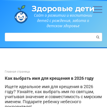
Перейти
Здоровые дети
к
контенту
Сайт о развитии и воспитании
детей с рождения, забота о
детском здоровье
Поиск:
Главная страница
Как выбрать имя для крещения в 2026 году
Ищете идеальное имя для крещения в 2026
году? Узнайте, как выбрать имя по святцам,
учитывая значение и совместимость с мирским
именем. Подарите ребенку небесного
покровителя!