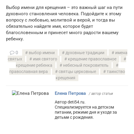
Выбор имени для крещения – это важный шаг на пути
духовного становления человека. Подойдите к этому
вопросу с любовью, молитвой и верой, и тогда вы
обязательно найдете имя, которое будет
благословенным и принесет много радости вашему
ребенку.
0
выбор имени
духовные традиции
имена
святых
имя святого
крещение православное
крещение ребенка
небесный покровитель
православная вера
святцы церковные
таинство
крещения
Елена Петрова
/ автор статьи
Автор deti54.ru.
Специализируется на детском
питании, режиме дня и уходе за
детьми с рождения.