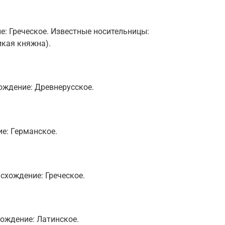
е: Греческое. Известные носительницы:
икая княжна).
ождение: Древнерусское.
е: Германское.
схождение: Греческое.
хождение: Латинское.