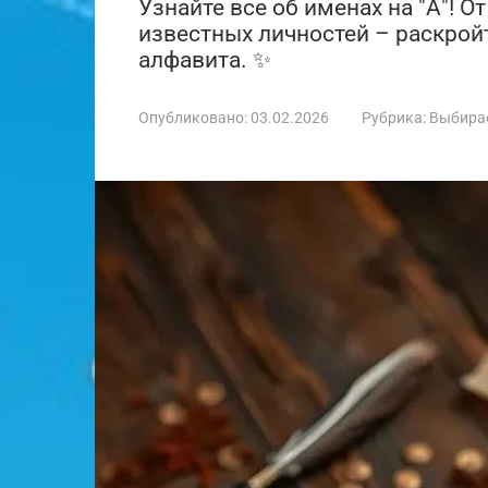
Узнайте все об именах на "А"! 
известных личностей – раскройт
алфавита. ✨
Опубликовано:
03.02.2026
Рубрика:
Выбира