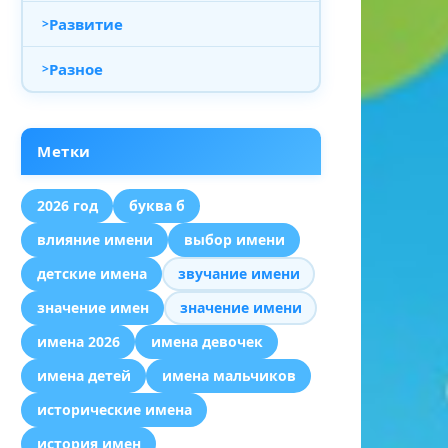
Развитие
Разное
Метки
2026 год
буква б
влияние имени
выбор имени
детские имена
звучание имени
значение имен
значение имени
имена 2026
имена девочек
имена детей
имена мальчиков
исторические имена
история имен