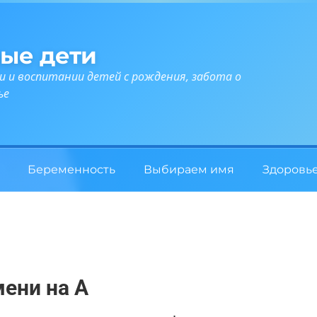
ые дети
и и воспитании детей с рождения, забота о
ье
Беременность
Выбираем имя
Здоровь
мени на А