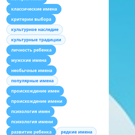
классические имена
критерии выбора
культурное наследие
культурные традиции
личность ребенка
мужские имена
необычные имена
популярные имена
происхождение имен
происхождение имени
психология имен
психология имени
развитие ребенка
редкие имена