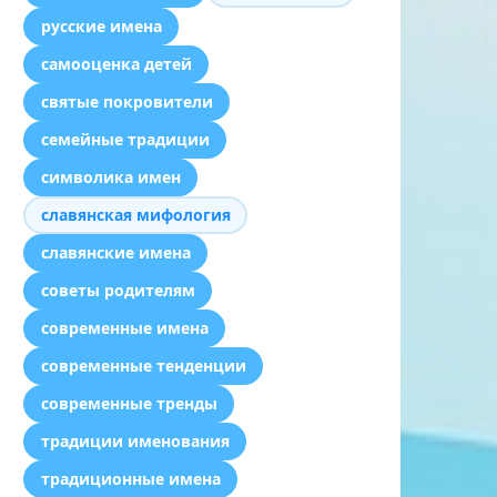
русские имена
самооценка детей
святые покровители
семейные традиции
символика имен
славянская мифология
славянские имена
советы родителям
современные имена
современные тенденции
современные тренды
традиции именования
традиционные имена