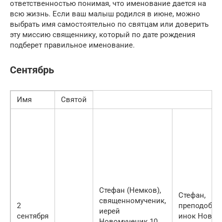
ответственностью понимая, что именование дается на
всю жизнь. Если ваш малыш родился в июне, можно
выбрать имя самостоятельно по святцам или доверить
эту миссию священнику, который по дате рождения
подберет правильное именование.
Сентябрь
Имя
Святой
Стефан (Немков),
Стефан,
священномученик,
2
преподобно
иерей
сентября
инок Новом
Новомученик 10