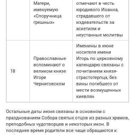
Матери,
отмечают в честь
именуемую
юродивого Иоанна,
«Споручница
страдавшего от
грешных»
издевательств за
аскетизм и
неустанные молитвы
Именины в июне
носителя имени
Православные
Игорь по церковному
вспоминают о
календарю связаны с
18
великом князе
почитанием князя-
Игоре
страстотерпца, без
Черниговском
вины погибшего от
мести возмущенных
киевлян
Остальные даты июня связаны в основном с
празднованием Собора святых отцов из разных храмов,
преподобных чудотворцев и некоторых икон. В
последнее время родители все чаще обращаются к