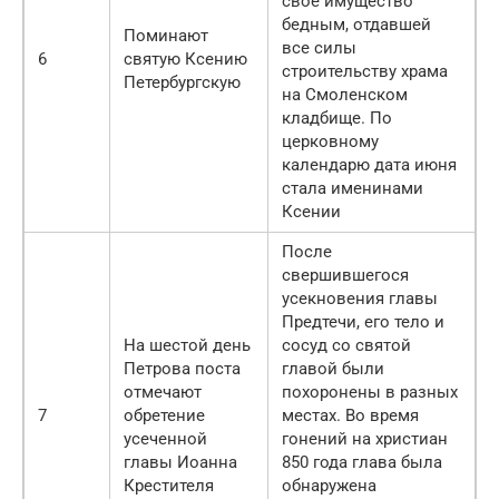
свое имущество
бедным, отдавшей
Поминают
все силы
6
святую Ксению
строительству храма
Петербургскую
на Смоленском
кладбище. По
церковному
календарю дата июня
стала именинами
Ксении
После
свершившегося
усекновения главы
Предтечи, его тело и
На шестой день
сосуд со святой
Петрова поста
главой были
отмечают
похоронены в разных
7
обретение
местах. Во время
усеченной
гонений на христиан
главы Иоанна
850 года глава была
Крестителя
обнаружена