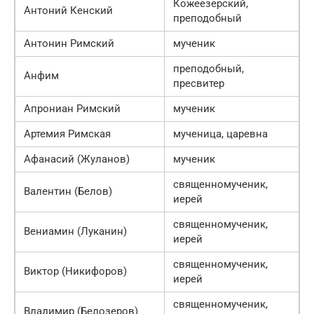
Кожеезерский,
Антоний Кенский
преподобный
Антонин Римский
мученик
преподобный,
Анфим
пресвитер
Апрониан Римский
мученик
Артемия Римская
мученица, царевна
Афанасий (Жуланов)
мученик
священномученик,
Валентин (Белов)
иерей
священномученик,
Вениамин (Луканин)
иерей
священномученик,
Виктор (Никифоров)
иерей
священномученик,
Владимир (Белозеров)