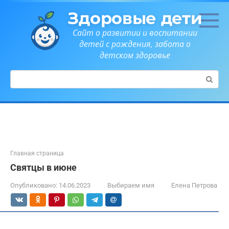
Перейти
Здоровые дети
к
контенту
Сайт о развитии и воспитании
детей с рождения, забота о
детском здоровье
Поиск:
Главная страница
Святцы в июне
Опубликовано:
14.06.2023
Выбираем имя
Елена Петрова