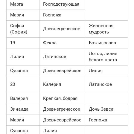
Марта
Господствующая
Мария
Госпожа
Софья
Жизненная
Древнегреческое
(София)
мудрость
19
Фекла
Божья слава
Лотос, лилия
Лилия
Латинское
белого цвета
Сусанна
Древнееврейское
Лилия
20
Калерия
Латинское
Валерия
Крепкая, бодрая
Зинаида
Древнегреческое
Дочь Зевса
Мария
Древнееврейское
Госпожа
Сусанна
Лилия