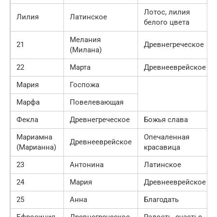
Лотос, лилия
Лилия
Латинское
белого цвета
Мелания
21
Древнегреческое
(Милана)
22
Марта
Древнееврейское
Мария
Госпожа
Марфа
Повелевающая
Фекла
Древнегреческое
Божья слава
Мариамна
Опечаленная
Древнееврейское
(Марианна)
красавица
23
Антонина
Латинское
24
Мария
Древнееврейское
25
Анна
Благодать
Ефросиния
Древнегреческое
Радость, счастье