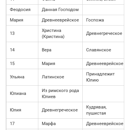
Феодосия
Данная Господом
Мария
Древнееврейское
Госпожа
Христина
13
Древнегреческое
(Кристина)
14
Вера
Славянское
15
Мария
Древнееврейское
Принадлежит
Ульяна
Латинское
Юлию
Из римского рода
Юлиана
Юлиев
Кудрявая,
Юлия
Древнегреческое
пушистая
17
Марфа
Древнееврейское