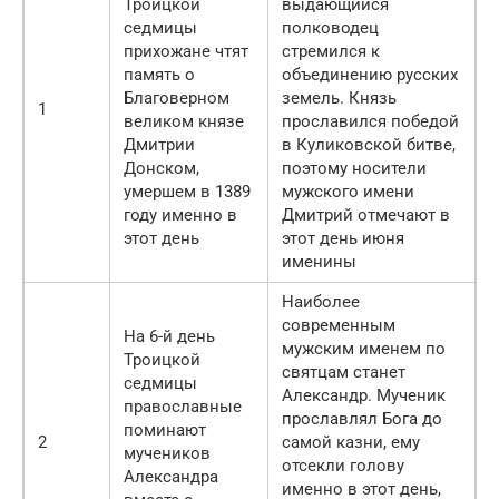
Троицкой
выдающийся
седмицы
полководец
прихожане чтят
стремился к
память о
объединению русских
Благоверном
земель. Князь
1
великом князе
прославился победой
Дмитрии
в Куликовской битве,
Донском,
поэтому носители
умершем в 1389
мужского имени
году именно в
Дмитрий отмечают в
этот день
этот день июня
именины
Наиболее
современным
На 6-й день
мужским именем по
Троицкой
святцам станет
седмицы
Александр. Мученик
православные
прославлял Бога до
поминают
2
самой казни, ему
мучеников
отсекли голову
Александра
именно в этот день,