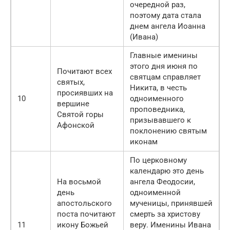
очередной раз,
поэтому дата стала
днем ангела Иоанна
(Ивана)
Главные именины
этого дня июня по
Почитают всех
святцам справляет
святых,
Никита, в честь
просиявших на
10
одноименного
вершине
проповедника,
Святой горы
призывавшего к
Афонской
поклонению святым
иконам
По церковному
календарю это день
На восьмой
ангела Феодосии,
день
одноименной
апостольского
мученицы, принявшей
поста почитают
смерть за христову
11
икону Божьей
веру. Именины Ивана