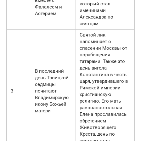
вместе с
который стал
Фалалеем и
именинами
Астерием
Александра по
святцам
Святой лик
напоминает о
спасении Москвы от
порабощения
татарами. Также это
день ангела
В последний
Константина в честь
день Троицкой
царя, утвердившего в
седмицы
Римской империи
3
почитают
христианскую
Владимирскую
религию. Его мать
икону Божьей
равноапостольная
матери
Елена прославилась
обретением
Животворящего
Креста, день по
святцам стал