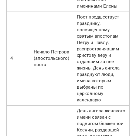
именинами Елены
Пост предшествует
празднику,
посвященному
святым апостолам
Петру и Павлу,
распространявшим
Начало Петрова
христову веру и
4
(апостольского)
отдавшим за нее
поста
жизнь. День ангела
празднуют люди,
имена которым
выбраны по
церковному
календарю
День ангела женского
имени связан с
подвигом блаженной
Ксении, раздавшей