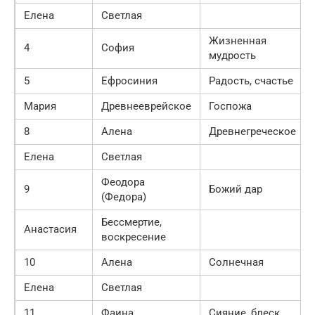
Елена
Светлая
Жизненная
4
София
мудрость
5
Ефросиния
Радость, счастье
Мария
Древнееврейское
Госпожа
8
Алена
Древнегреческое
Елена
Светлая
Феодора
9
Божий дар
(Федора)
Бессмертие,
Анастасия
воскресение
10
Алена
Солнечная
Елена
Светлая
11
Фаина
Сияние, блеск