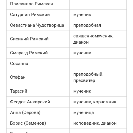
Прискилла Римская
Сатурнин Римский
мученик
Севастиана Чудотворица
преподобная
священномученик,
Сисиний Римский
диакон
Смарагд Римский
мученик
Сосанна
преподобный,
Стефан
пресвитер
Тарасий
мученик
Феодот Анкирский
мученик, корчемник
Анна (Серова)
мученица
Борис (Семенов)
исповедник, диакон