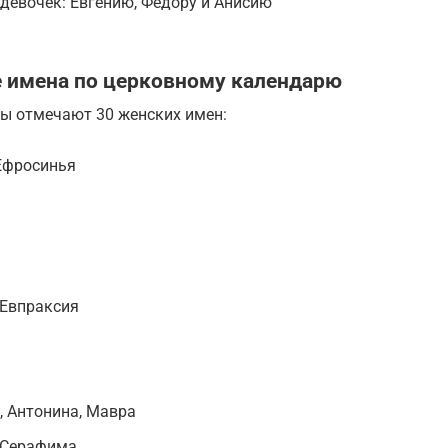
девочек: Евгению, Федору и Анисию
е имена по церковному календарю
ны отмечают 30 женских имен:
 Ефросинья
 Евпраксия
, Антонина, Мавра
, Серафима