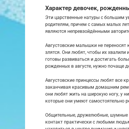
Характер девочек, рожденны
Эти царственные натуры с большим у
родителям, причем с самых малых лет
являются непревзойдёнными авторит
Августовские малышки не переносят к
злятся. Они любят, чтобы их хвалили 
готовы развиваться и достигать боль
рожденных в августе, нужно почаще 
Августовские принцессы любят все кр
заканчивая красивым домашним ремо
они любят жить на широкую ногу, у н
которые они умеют самостоятельно р
Общительные, дружелюбные, шумные и
контакт практически с любыми людь
находиться в центре внимания и чувс