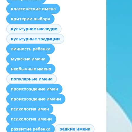
классические имена
критерии выбора
культурное наследие
культурные традиции
личность ребенка
мужские имена
необычные имена
популярные имена
происхождение имен
происхождение имени
психология имен
психология имени
развитие ребенка
редкие имена