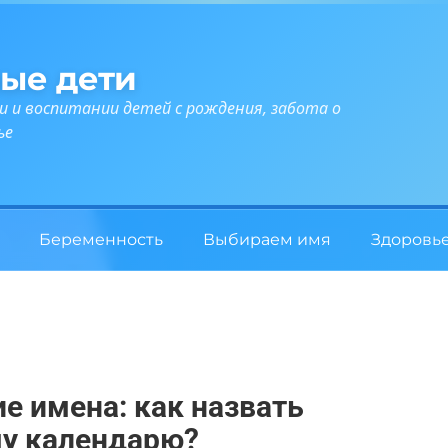
ые дети
и и воспитании детей с рождения, забота о
ье
Беременность
Выбираем имя
Здоровь
 имена: как назвать
му календарю?