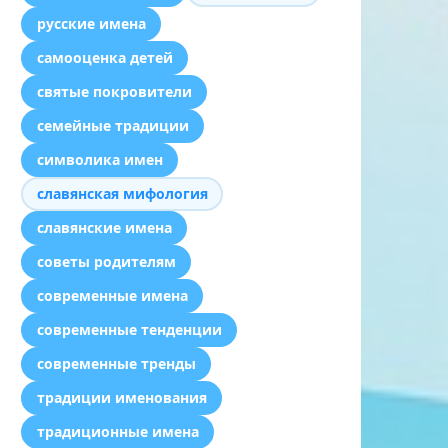
русские имена
самооценка детей
святые покровители
семейные традиции
символика имен
славянская мифология
славянские имена
советы родителям
современные имена
современные тенденции
современные тренды
традиции именования
традиционные имена