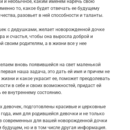
ли и необычное, каким именем наречь свою
менно то, какое будет отвечать ее будущему
ачества, разовьет в ней способности и таланты.
ушек с дедушками, желает новорожденной дочке
бра и счастья, чтобы она выросла доброй и
 своим родителям, а в жизни все у нее
желаем вновь появившейся на свет маленькой
 первая наша задача, это дать ей имя и причем не
о жизни и какое украсит ее, поможет преодолевать
ости в себе и своих возможностей, придаст ей
ь ее внутреннему состоянию.
х девочек, подготовлены красивые и церковные
года, имя для родившейся девочки и не только
из современных для вашей новорожденной дочки
ом будущем, но и в том числе другая информация.