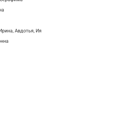
на
Ирина, Авдотья, Ия
онна