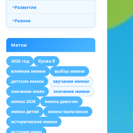
Развитие
Разное
Метки
2026 год
буква б
влияние имени
выбор имени
детские имена
звучание имени
значение имен
значение имени
имена 2026
имена девочек
имена детей
имена мальчиков
исторические имена
история имен