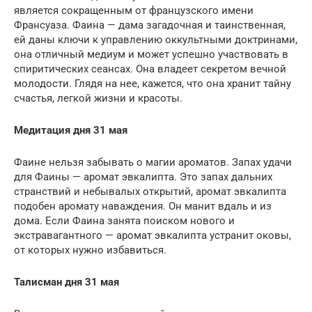
является сокращенным от французского имени
Франсуаза. Фаина — дама загадочная и таинственная,
ей даны ключи к управлению оккультными доктринами,
она отличный медиум и может успешно участвовать в
спиритических сеансах. Она владеет секретом вечной
молодости. Глядя на нее, кажется, что она хранит тайну
счастья, легкой жизни и красоты.
Медитация дня 31 мая
Фаине нельзя забывать о магии ароматов. Запах удачи
для Фаины — аромат эвкалипта. Это запах дальних
странствий и небывалых открытий, аромат эвкалипта
подобен аромату наваждения. Он манит вдаль и из
дома. Если Фаина занята поиском нового и
экстравагантного — аромат эвкалипта устранит оковы,
от которых нужно избавиться.
Талисман дня 31 мая