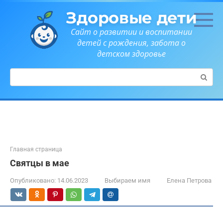
Перейти
Здоровые дети
к
контенту
Сайт о развитии и воспитании
детей с рождения, забота о
детском здоровье
Поиск:
Главная страница
Святцы в мае
Опубликовано:
14.06.2023
Выбираем имя
Елена Петрова