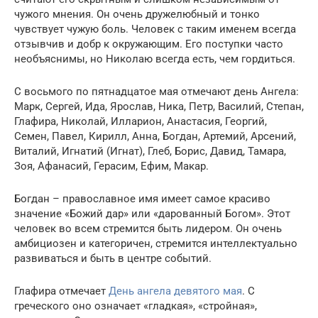
чужого мнения. Он очень дружелюбный и тонко
чувствует чужую боль. Человек с таким именем всегда
отзывчив и добр к окружающим. Его поступки часто
необъяснимы, но Николаю всегда есть, чем гордиться.
С восьмого по пятнадцатое мая отмечают день Ангела:
Марк, Сергей, Ида, Ярослав, Ника, Петр, Василий, Степан,
Глафира, Николай, Илларион, Анастасия, Георгий,
Семен, Павел, Кирилл, Анна, Богдан, Артемий, Арсений,
Виталий, Игнатий (Игнат), Глеб, Борис, Давид, Тамара,
Зоя, Афанасий, Герасим, Ефим, Макар.
Богдан – православное имя имеет самое красиво
значение «Божий дар» или «дарованный Богом». Этот
человек во всем стремится быть лидером. Он очень
амбициозен и категоричен, стремится интеллектуально
развиваться и быть в центре событий.
Глафира отмечает
День ангела девятого мая
. С
греческого оно означает «гладкая», «стройная»,