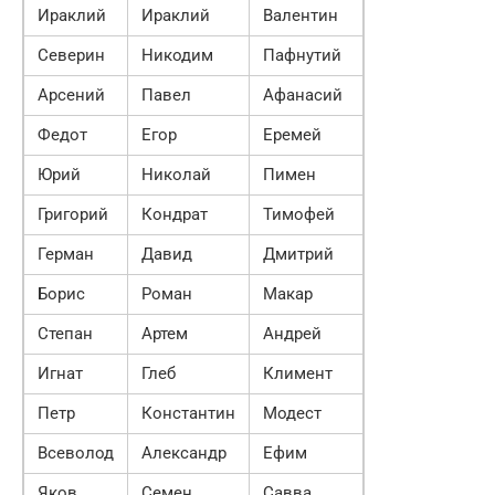
Ираклий
Ираклий
Валентин
Северин
Никодим
Пафнутий
Арсений
Павел
Афанасий
Федот
Егор
Еремей
Юрий
Николай
Пимен
Григорий
Кондрат
Тимофей
Герман
Давид
Дмитрий
Борис
Роман
Макар
Степан
Артем
Андрей
Игнат
Глеб
Климент
Петр
Константин
Модест
Всеволод
Александр
Ефим
Яков
Семен
Савва