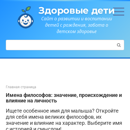
Перейти
Здоровые дети
к
контенту
Сайт о развитии и воспитании
детей с рождения, забота о
детском здоровье
Поиск:
Главная страница
Имена философов: значение, происхождение и
влияние на личность
Ищете особенное имя для малыша? Откройте
для себя имена великих философов, их
значение и влияние на характер. Выберите имя
с историей и смыслом!