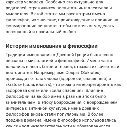
характер человека. Особенно это актуально для
родителей, стремящихся воспитать интеллектуала и
мыслителя. В этой статье мы рассмотрим имена
философов, их значение, происхождение и влияние на
формирование личности, чтобы помочь вам сделать
осознанный и правильный выбор.
История именования в философии
Традиции именования в Древней Греции были тесно
связаны с мифологией и философией. Имена часто
давались в честь богов и героев, отражая их качества и
достоинства. Например, имя Сократ (Sokrates)
происходит от слов «sos» (здоровый, спасенный) и
«kratos» (сила, власть), что можно интерпретировать как
«здоровая сила» или «сила спасения». Влияние
философии на выбор имен в разные эпохи было
значительным. В эпоху Возрождения, с возрождением
интереса к античной культуре, имена древних
философов вновь стали популярными. В более
поздние времена, имена философов использовались
как символ интеллектуальности и образованности.