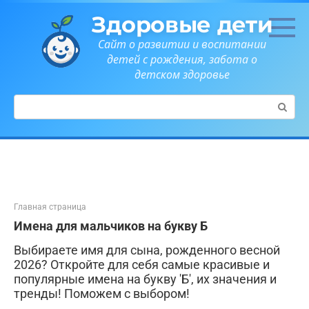
Перейти
Здоровые дети
к
контенту
Сайт о развитии и воспитании
детей с рождения, забота о
детском здоровье
Поиск:
Главная страница
Имена для мальчиков на букву Б
Выбираете имя для сына, рожденного весной
2026? Откройте для себя самые красивые и
популярные имена на букву 'Б', их значения и
тренды! Поможем с выбором!