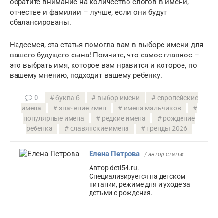
обратите внимание на количество слогов в имени,
отчестве и фамилии – лучше, если они будут
сбалансированы.
Надеемся, эта статья помогла вам в выборе имени для
вашего будущего сына! Помните, что самое главное –
это выбрать имя, которое вам нравится и которое, по
вашему мнению, подходит вашему ребенку.
0
буква б
выбор имени
европейские
имена
значение имен
имена мальчиков
популярные имена
редкие имена
рождение
ребенка
славянские имена
тренды 2026
Елена Петрова
/ автор статьи
Автор deti54.ru.
Специализируется на детском
питании, режиме дня и уходе за
детьми с рождения.