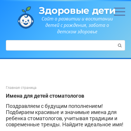
Перейти
Здоровые дети
к
контенту
Сайт о развитии и воспитании
детей с рождения, забота о
детском здоровье
Поиск:
Главная страница
Имена для детей стоматологов
Поздравляем с будущим пополнением!
Подбираем красивые и значимые имена для
ребенка стоматологов, учитывая традиции и
современные тренды. Найдите идеальное имя!