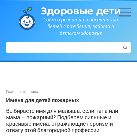
Перейти
Здоровые дети
к
контенту
Сайт о развитии и воспитании
детей с рождения, забота о
детском здоровье
Поиск:
Главная страница
Имена для детей пожарных
Выбираете имя для малыша, если папа или
мама – пожарный? Подберем сильные и
красивые имена, отражающие героизм и
отвагу этой благородной профессии!