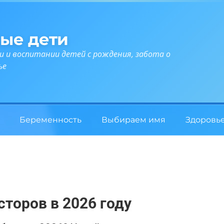
ые дети
и и воспитании детей с рождения, забота о
ье
Беременность
Выбираем имя
Здоровь
сторов в 2026 году