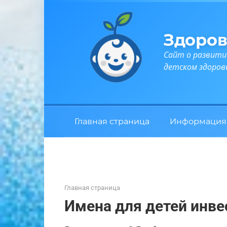
Перейти
к
контенту
Здоров
Сайт о развити
детском здоров
Главная страница
Информация
Главная страница
Имена для детей инве