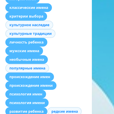
классические имена
критерии выбора
культурное наследие
культурные традиции
личность ребенка
мужские имена
необычные имена
популярные имена
происхождение имен
происхождение имени
психология имен
психология имени
развитие ребенка
редкие имена