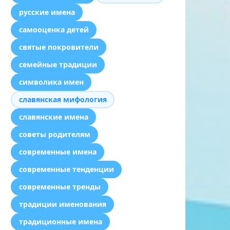
русские имена
самооценка детей
святые покровители
семейные традиции
символика имен
славянская мифология
славянские имена
советы родителям
современные имена
современные тенденции
современные тренды
традиции именования
традиционные имена