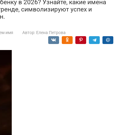
енку в 2026? Узнайте, какие имена
тренде, символизируют успех и
н.
ем имя
Автор:
Елена Петрова