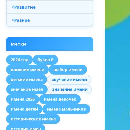
Развитие
Разное
Метки
2026 год
буква б
влияние имени
выбор имени
детские имена
звучание имени
значение имен
значение имени
имена 2026
имена девочек
имена детей
имена мальчиков
исторические имена
история имен