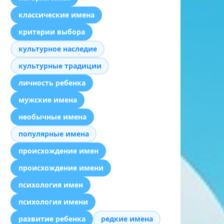
классические имена
критерии выбора
культурное наследие
культурные традиции
личность ребенка
мужские имена
необычные имена
популярные имена
происхождение имен
происхождение имени
психология имен
психология имени
развитие ребенка
редкие имена