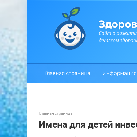
Перейти
к
контенту
Здоров
Сайт о развити
детском здоров
Главная страница
Информация
Главная страница
Имена для детей инве