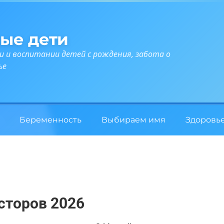
ые дети
и и воспитании детей с рождения, забота о
ье
Беременность
Выбираем имя
Здоровь
сторов 2026