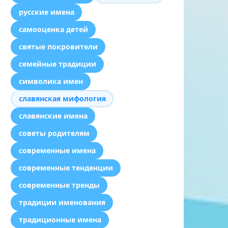
русские имена
самооценка детей
святые покровители
семейные традиции
символика имен
славянская мифология
славянские имена
советы родителям
современные имена
современные тенденции
современные тренды
традиции именования
традиционные имена