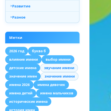
Развитие
Разное
Метки
2026 год
буква б
влияние имени
выбор имени
детские имена
звучание имени
значение имен
значение имени
имена 2026
имена девочек
имена детей
имена мальчиков
исторические имена
история имен