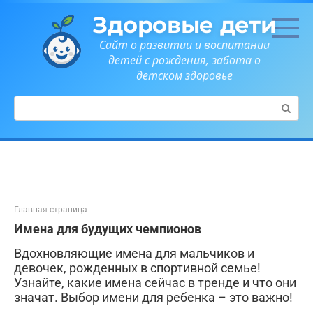
Перейти
Здоровые дети
к
контенту
Сайт о развитии и воспитании
детей с рождения, забота о
детском здоровье
Поиск:
Главная страница
Имена для будущих чемпионов
Вдохновляющие имена для мальчиков и
девочек, рожденных в спортивной семье!
Узнайте, какие имена сейчас в тренде и что они
значат. Выбор имени для ребенка – это важно!