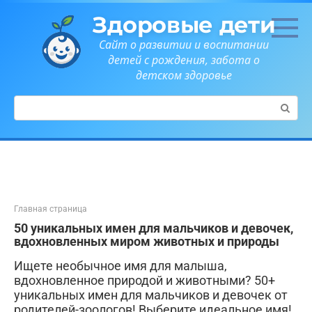
Перейти
Здоровые дети
к
контенту
Сайт о развитии и воспитании
детей с рождения, забота о
детском здоровье
Поиск:
Главная страница
50 уникальных имен для мальчиков и девочек,
вдохновленных миром животных и природы
Ищете необычное имя для малыша,
вдохновленное природой и животными? 50+
уникальных имен для мальчиков и девочек от
родителей-зоологов! Выберите идеальное имя!