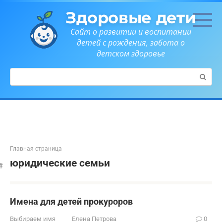
Перейти
Здоровые дети
к
контенту
Сайт о развитии и воспитании
детей с рождения, забота о
детском здоровье
Поиск:
Главная страница
юридические семьи
Имена для детей прокуроров
Выбираем имя
Елена Петрова
0