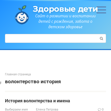
Перейти
Здоровые дети
к
контенту
Сайт о развитии и воспитании
детей с рождения, забота о
детском здоровье
Поиск:
Главная страница
волонтерство история
История волонтерства и имена
Выбираем имя
Елена Петрова
0