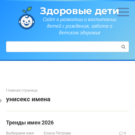
Перейти
Здоровые дети
к
контенту
Сайт о развитии и воспитании
детей с рождения, забота о
детском здоровье
Поиск:
Главная страница
унисекс имена
Тренды имен 2026
Выбираем имя
Елена Петрова
0