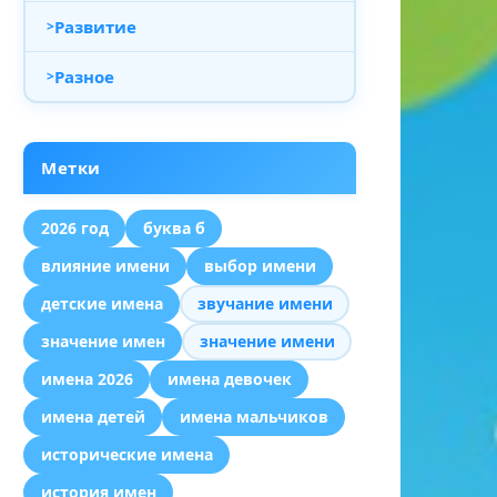
Развитие
Разное
Метки
2026 год
буква б
влияние имени
выбор имени
детские имена
звучание имени
значение имен
значение имени
имена 2026
имена девочек
имена детей
имена мальчиков
исторические имена
история имен