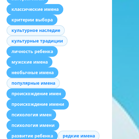
классические имена
критерии выбора
культурное наследие
культурные традиции
личность ребенка
мужские имена
необычные имена
популярные имена
происхождение имен
происхождение имени
психология имен
психология имени
развитие ребенка
редкие имена