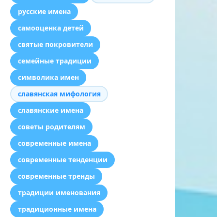
русские имена
самооценка детей
святые покровители
семейные традиции
символика имен
славянская мифология
славянские имена
советы родителям
современные имена
современные тенденции
современные тренды
традиции именования
традиционные имена