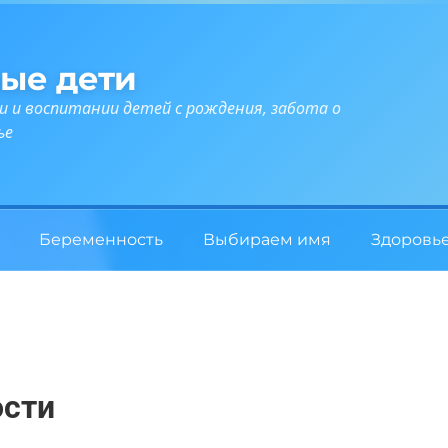
ые дети
и и воспитании детей с рождения, забота о
ье
Беременность
Выбираем имя
Здоровь
ости