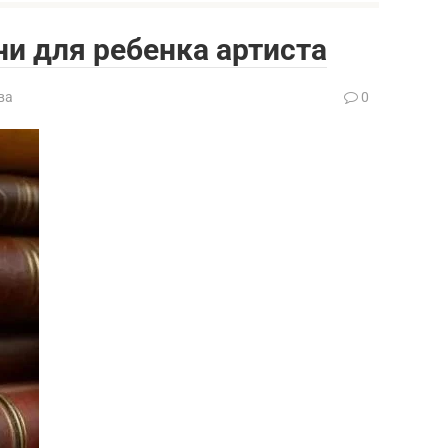
и для ребенка артиста
ва
0