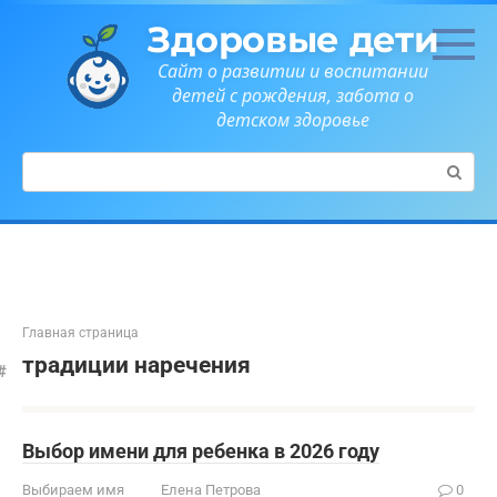
Перейти
Здоровые дети
к
контенту
Сайт о развитии и воспитании
детей с рождения, забота о
детском здоровье
Поиск:
Главная страница
традиции наречения
Выбор имени для ребенка в 2026 году
Выбираем имя
Елена Петрова
0