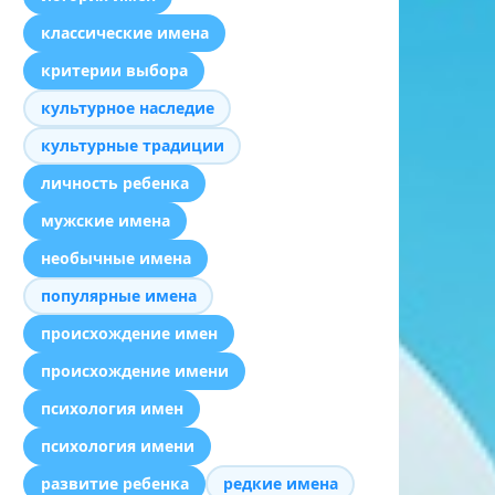
классические имена
критерии выбора
культурное наследие
культурные традиции
личность ребенка
мужские имена
необычные имена
популярные имена
происхождение имен
происхождение имени
психология имен
психология имени
развитие ребенка
редкие имена