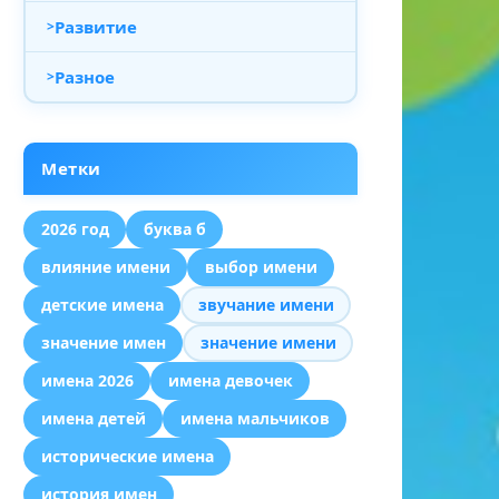
Развитие
Разное
Метки
2026 год
буква б
влияние имени
выбор имени
детские имена
звучание имени
значение имен
значение имени
имена 2026
имена девочек
имена детей
имена мальчиков
исторические имена
история имен