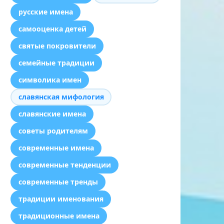
русские имена
самооценка детей
святые покровители
семейные традиции
символика имен
славянская мифология
славянские имена
советы родителям
современные имена
современные тенденции
современные тренды
традиции именования
традиционные имена