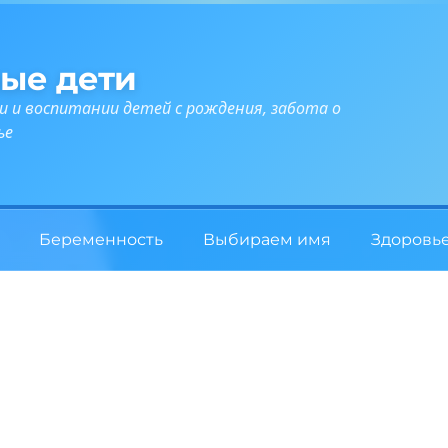
ые дети
и и воспитании детей с рождения, забота о
ье
Беременность
Выбираем имя
Здоровь