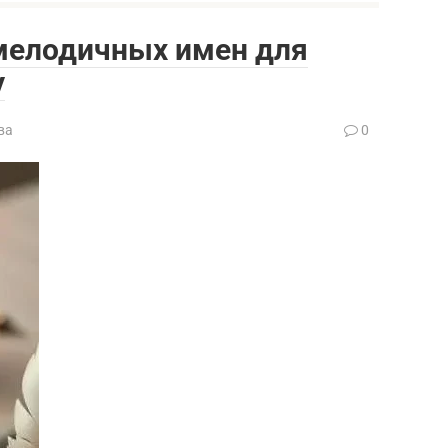
 мелодичных имен для
у
ва
0