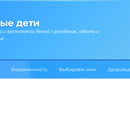
ые дети
и и воспитании детей с рождения, забота о
ье
Беременность
Выбираем имя
Здоровь