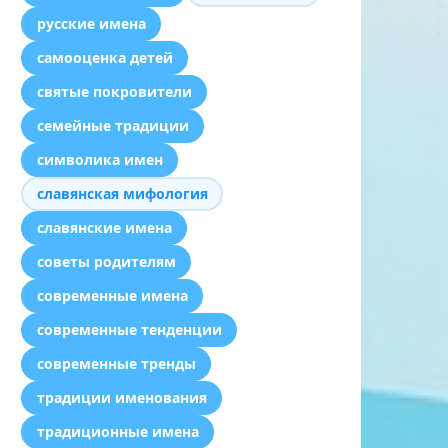
русские имена
самооценка детей
святые покровители
семейные традиции
символика имен
славянская мифология
славянские имена
советы родителям
современные имена
современные тенденции
современные тренды
традиции именования
традиционные имена