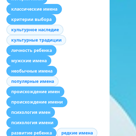
классические имена
критерии выбора
культурное наследие
культурные традиции
личность ребенка
мужские имена
необычные имена
популярные имена
происхождение имен
происхождение имени
психология имен
психология имени
развитие ребенка
редкие имена