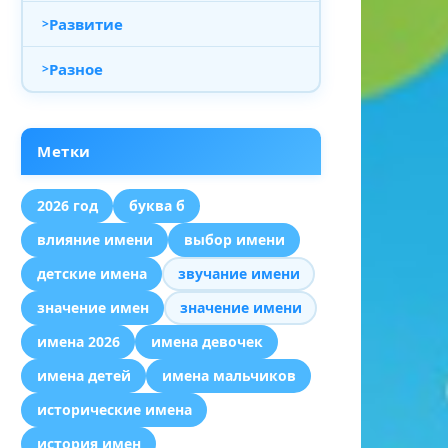
Развитие
Разное
Метки
2026 год
буква б
влияние имени
выбор имени
детские имена
звучание имени
значение имен
значение имени
имена 2026
имена девочек
имена детей
имена мальчиков
исторические имена
история имен