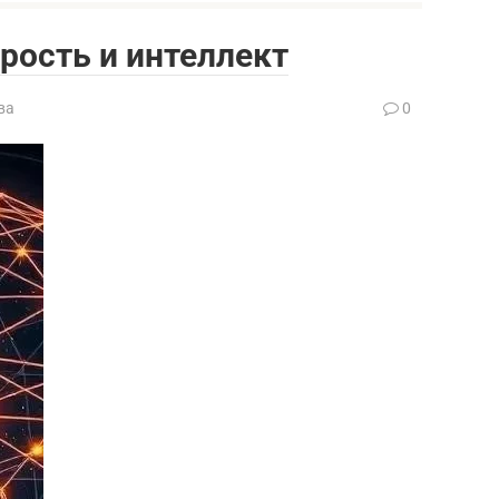
рость и интеллект
ва
0