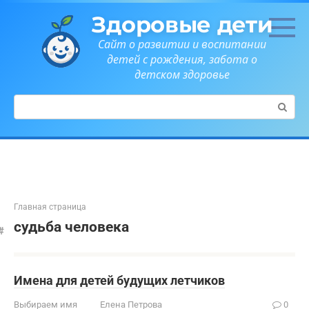
Перейти
Здоровые дети
к
контенту
Сайт о развитии и воспитании
детей с рождения, забота о
детском здоровье
Поиск:
Главная страница
судьба человека
Имена для детей будущих летчиков
Выбираем имя
Елена Петрова
0