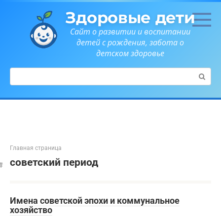
Перейти
Здоровые дети
к
контенту
Сайт о развитии и воспитании
детей с рождения, забота о
детском здоровье
Поиск:
Главная страница
советский период
Имена советской эпохи и коммунальное
хозяйство