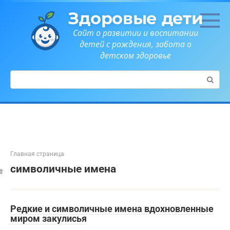
Перейти
Здоровые дети
к
контенту
Сайт о развитии и воспитании
детей с рождения, забота о
детском здоровье
Поиск:
Главная страница
символичные имена
Редкие и символичные имена вдохновленные
миром закулисья