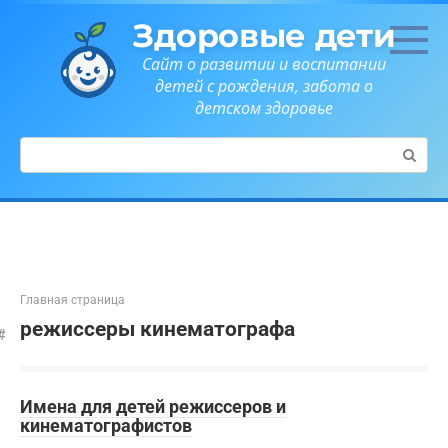
Перейти
Здоровые дети
к
контенту
Сайт о развитии и воспитании
детей с рождения, забота о
детском здоровье
Поиск:
Главная страница
режиссеры кинематографа
Имена для детей режиссеров и
кинематографистов