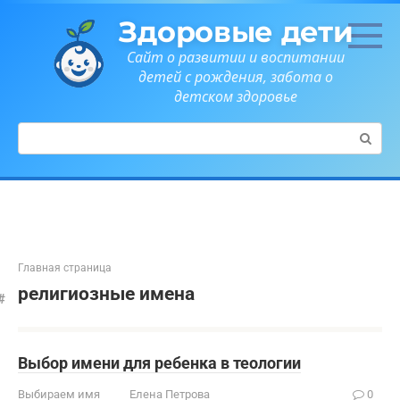
Перейти
Здоровые дети
к
контенту
Сайт о развитии и воспитании
детей с рождения, забота о
детском здоровье
Поиск:
Главная страница
религиозные имена
Выбор имени для ребенка в теологии
Выбираем имя
Елена Петрова
0