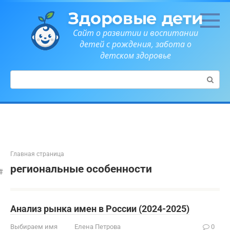
Перейти
Здоровые дети
к
контенту
Сайт о развитии и воспитании
детей с рождения, забота о
детском здоровье
Поиск:
Главная страница
региональные особенности
Анализ рынка имен в России (2024-2025)
Выбираем имя
Елена Петрова
0