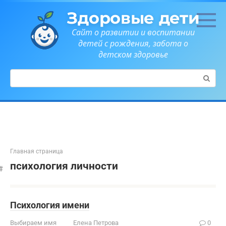
Перейти
Здоровые дети
к
контенту
Сайт о развитии и воспитании
детей с рождения, забота о
детском здоровье
Поиск:
Главная страница
психология личности
Психология имени
Выбираем имя
Елена Петрова
0