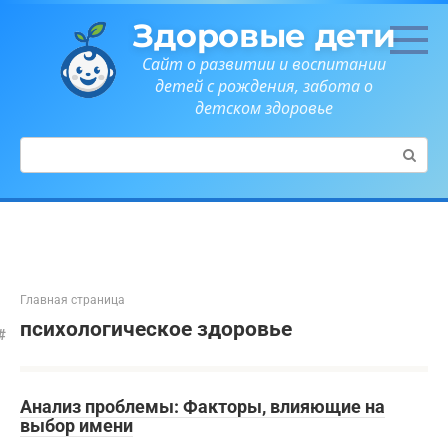
Перейти
Здоровые дети
к
контенту
Сайт о развитии и воспитании
детей с рождения, забота о
детском здоровье
Поиск:
Главная страница
психологическое здоровье
Анализ проблемы: Факторы, влияющие на
выбор имени