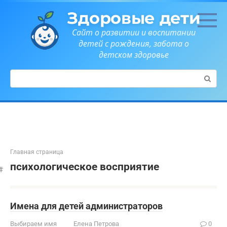
Перейти
Здоровые дети
к
контенту
Сайт о развитии и воспитании
детей с рождения, забота о
детском здоровье
Поиск:
Главная страница
психологическое восприятие
Имена для детей администраторов
Выбираем имя
Елена Петрова
0