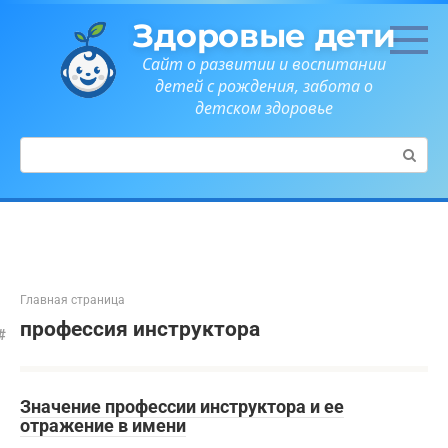
Перейти
Здоровые дети
к
контенту
Сайт о развитии и воспитании
детей с рождения, забота о
детском здоровье
Поиск:
Главная страница
профессия инструктора
Значение профессии инструктора и ее
отражение в имени