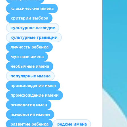
классические имена
критерии выбора
культурное наследие
культурные традиции
личность ребенка
мужские имена
необычные имена
популярные имена
происхождение имен
происхождение имени
психология имен
психология имени
развитие ребенка
редкие имена