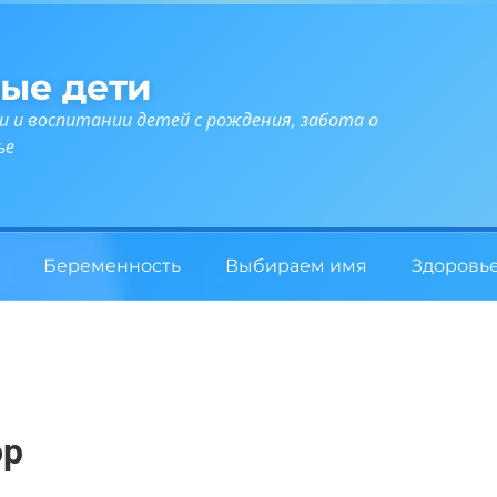
ые дети
и и воспитании детей с рождения, забота о
ье
Беременность
Выбираем имя
Здоровь
ор