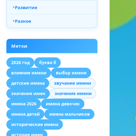
Развитие
Разное
Метки
2026 год
буква б
влияние имени
выбор имени
детские имена
звучание имени
значение имен
значение имени
имена 2026
имена девочек
имена детей
имена мальчиков
исторические имена
история имен