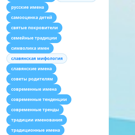
русские имена
самооценка детей
святые покровители
семейные традиции
символика имен
славянская мифология
славянские имена
советы родителям
современные имена
современные тенденции
современные тренды
традиции именования
традиционные имена