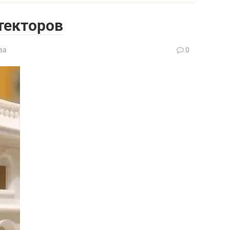
текторов
ва
0