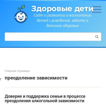
Перейти
Здоровые дети
к
контенту
Сайт о развитии и воспитании
детей с рождения, забота о
детском здоровье
Поиск:
Главная страница
преодоление зависимости
Доверие и поддержка семьи в процессе
преодоления алкогольной зависимости