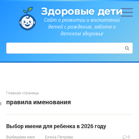
Перейти
Здоровые дети
к
контенту
Сайт о развитии и воспитании
детей с рождения, забота о
детском здоровье
Поиск:
Главная страница
правила именования
Выбор имени для ребенка в 2026 году
Выбираем имя
Елена Петрова
0