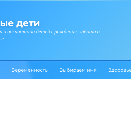
ые дети
и и воспитании детей с рождения, забота о
ье
Беременность
Выбираем имя
Здоровь