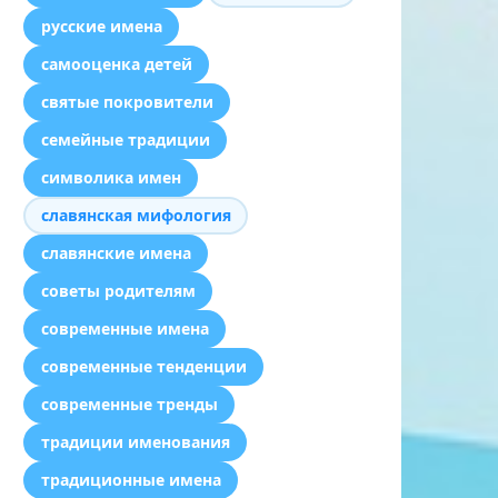
русские имена
самооценка детей
святые покровители
семейные традиции
символика имен
славянская мифология
славянские имена
советы родителям
современные имена
современные тенденции
современные тренды
традиции именования
традиционные имена