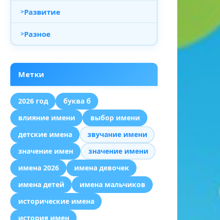
Развитие
Разное
Метки
2026 год
буква б
влияние имени
выбор имени
детские имена
звучание имени
значение имен
значение имени
имена 2026
имена девочек
имена детей
имена мальчиков
исторические имена
история имен