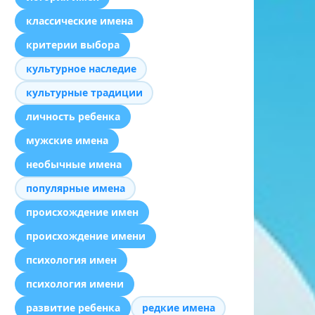
классические имена
критерии выбора
культурное наследие
культурные традиции
личность ребенка
мужские имена
необычные имена
популярные имена
происхождение имен
происхождение имени
психология имен
психология имени
развитие ребенка
редкие имена