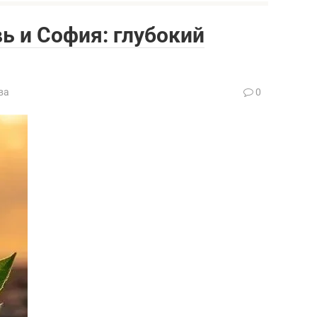
ь и София: глубокий
ва
0