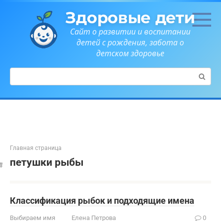
Перейти
Здоровые дети
к
контенту
Сайт о развитии и воспитании
детей с рождения, забота о
детском здоровье
Поиск:
Главная страница
петушки рыбы
Классификация рыбок и подходящие имена
Выбираем имя
Елена Петрова
0